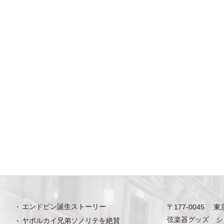
エンドピン誕生ストーリー
〒177-0045 
弦楽器グッズ シ
ヤボルカイ兄弟ソノリテを絶賛