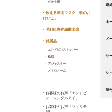
ビオラ用
連
歌える透明マスク「歌のお
けいこ」
ホ
毛利巨塵作編曲楽譜
メ
付属品
エンドピンストッパー
サ
松脂
アジャスター
メトロノーム
シ
屋
お客様のお声「エンドピ
ン・シングルアイ」
お客様のお声「ソノリテ
AS」