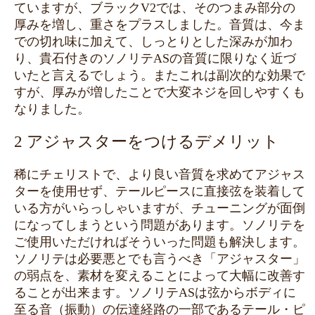
ていますが、ブラックV2では、そのつまみ部分の
厚みを増し、重さをプラスしました。音質は、今ま
での切れ味に加えて、しっとりとした深みが加わ
り、貴石付きのソノリテASの音質に限りなく近づ
いたと言えるでしょう。またこれは副次的な効果で
すが、厚みが増したことで大変ネジを回しやすくも
なりました。
2 アジャスターをつけるデメリット
稀にチェリストで、より良い音質を求めてアジャス
ターを使用せず、テールピースに直接弦を装着して
いる方がいらっしゃいますが、チューニングが面倒
になってしまうという問題があります。ソノリテを
ご使用いただければそういった問題も解決します。
ソノリテは必要悪とでも言うべき「アジャスター」
の弱点を、素材を変えることによって大幅に改善す
ることが出来ます。ソノリテASは弦からボディに
至る音（振動）の伝達経路の一部であるテール・ピ