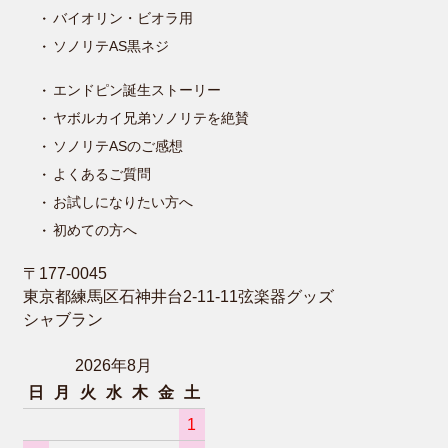
バイオリン・ビオラ用
ソノリテAS黒ネジ
エンドピン誕生ストーリー
ヤボルカイ兄弟ソノリテを絶賛
ソノリテASのご感想
よくあるご質問
お試しになりたい方へ
初めての方へ
〒177-0045
東京都練馬区石神井台2-11-11弦楽器グッズ
シャブラン
2026年8月
日
月
火
水
木
金
土
1