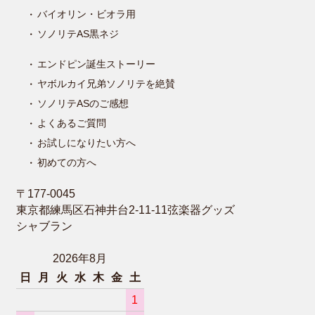
バイオリン・ビオラ用
ソノリテAS黒ネジ
エンドピン誕生ストーリー
ヤボルカイ兄弟ソノリテを絶賛
ソノリテASのご感想
よくあるご質問
お試しになりたい方へ
初めての方へ
〒177-0045
東京都練馬区石神井台2-11-11弦楽器グッズ
シャブラン
2026年8月
日
月
火
水
木
金
土
1