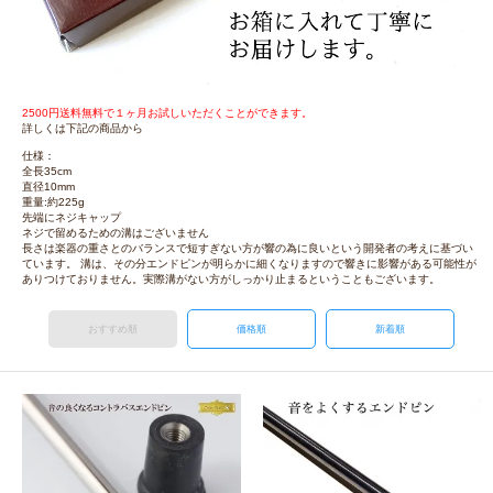
2500円送料無料で１ヶ月お試しいただくことができます。
詳しくは下記の商品から
仕様：
全長35cm
直径10mm
重量:約225g
先端にネジキャップ
ネジで留めるための溝はございません
長さは楽器の重さとのバランスで短すぎない方が響の為に良いという開発者の考えに基づい
ています。 溝は、その分エンドピンが明らかに細くなりますので響きに影響がある可能性が
ありつけておりません。実際溝がない方がしっかり止まるということもございます。
おすすめ順
価格順
新着順